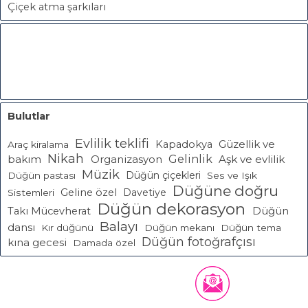
Çiçek atma şarkıları
Bulutlar
Evlilik teklifi
Güzellik ve
Kapadokya
Araç kiralama
Nikah
Gelinlik
bakım
Aşk ve evlilik
Organizasyon
Müzik
Düğün çiçekleri
Düğün pastası
Ses ve Işık
Düğüne doğru
Geline özel
Davetiye
Sistemleri
Düğün dekorasyon
Takı Mücevherat
Düğün
Balayı
dansı
Kır düğünü
Düğün mekanı
Düğün tema
Düğün fotoğrafçısı
kına gecesi
Damada özel