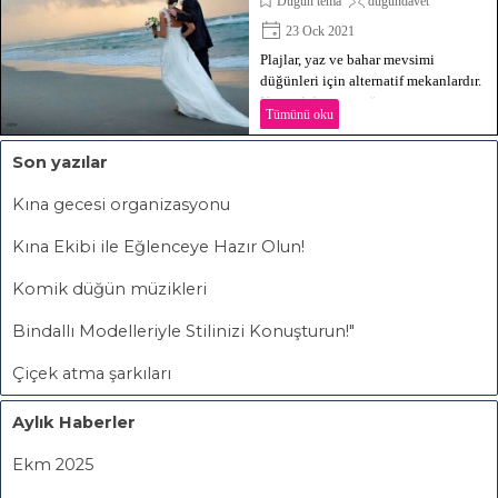
Düğün tema
dugundavet
23 Ock 2021
Plajlar, yaz ve bahar mevsimi
düğünleri için alternatif mekanlardır.
Kumsal da yapacağınız
Tümünü oku
düğününüzün eğlenceli ve romantik
bir ‘Akdeniz veya Ege havası’
Son yazılar
tadında geçeceğinden ve rüyalarınızı
gerçekleştirebileceğinizden emin
Kına gecesi organizasyonu
olabilirsiniz.
Kına Ekibi ile Eğlenceye Hazır Olun!
Komik düğün müzikleri
Bindallı Modelleriyle Stilinizi Konuşturun!"
Çiçek atma şarkıları
Aylık Haberler
Ekm 2025