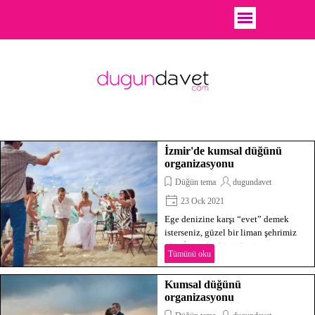
İzmir'de kumsal düğünü
organizasyonu
Düğün tema
dugundavet
23 Ock 2021
Ege denizine karşı “evet” demek
isterseniz, güzel bir liman şehrimiz
olan İzmir, bu konuda size sayısız
Tümünü oku
koy ve plajları ile bol alternatifler
sunuyor.
Kumsal düğünü
organizasyonu