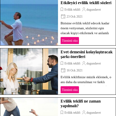
Etkileyici evlilik teklifi sözleri
Evlilik teklifi
dugundavet
23 Ock 2021
Birisine evlilik teklif edecek kadar
önem veriyorsan, sözlerini eşin
olacak kişiyi etkilemek ve anlamlı
kılmak için dikkatli seçmelisin.
Tümünü oku
Evet demesini kolaylaştıracak
şarkı önerileri
Evlilik teklifi
dugundavet
16 Ock 2021
Evlilik teklifinize müzik eklemek, o
anı daha da unutulmaz ve farklı
kılabilir. “benimle evlenir misin”
Tümünü oku
şarkını bulmana yardımcı olmak için,
en iyi aşk şarkılarından bazılarını bir
Evlilik teklifi ne zaman
araya getirdik.
yapılmalı?
Evlilik teklifi
dugundavet