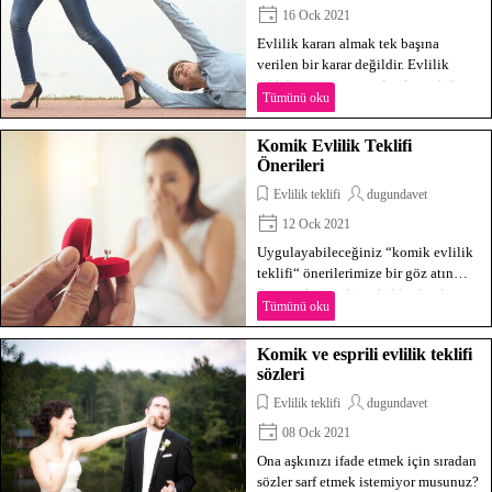
16 Ock 2021
Evlilik kararı almak tek başına
verilen bir karar değildir. Evlilik
teklifi ne zaman yapılmalı en doğru
Tümünü oku
zaman, ne zaman? Bunun için şartlar
uygun mu? % 100 emin olmadan
Komik Evlilik Teklifi
evlilik teklif etmeyin. Sürprizlerle
Önerileri
karşılaşmayın.
Evlilik teklifi
dugundavet
12 Ock 2021
Uygulayabileceğiniz “komik evlilik
teklifi“ önerilerimize bir göz atın…
Sempatik, neşeli ve farklı olmak
Tümünü oku
isteyenler buraya.
Komik ve esprili evlilik teklifi
sözleri
Evlilik teklifi
dugundavet
08 Ock 2021
Ona aşkınızı ifade etmek için sıradan
sözler sarf etmek istemiyor musunuz?