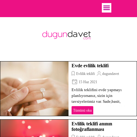
Evde evlilik teklifi
Evlilik teklifi
dugundavet
15 Haz 2021
Evlilik teklifini evde yapmayı
planlıyorsanız, sizin için
tavsiyelerimiz var. Sade,basit,
uygulanabilir evde evlilik teklifi
Tümünü oku
fikir ve önerilerimizden biri neden
sizin için olmasın?
Evlilik teklifi anının
fotoğraflanması