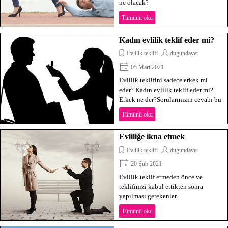
ne olacak?
Tümünü oku
Kadın evlilik teklif eder mi?
Evlilik teklifi
dugundavet
05 Mart 2021
Evlilik teklifini sadece erkek mi
eder? Kadın evlilik teklif eder mi?
Erkek ne der?Sorularınızın cevabı bu
yazımızda.
Tümünü oku
Evliliğe ikna etmek
Evlilik teklifi
dugundavet
20 Şub 2021
Evlilik teklif etmeden önce ve
teklifinizi kabul ettikten sonra
yapılması gerekenler.
Tümünü oku