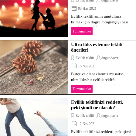
Evlilik teklifi
dugundavet
03 Haz 2021
Evlilik teklifi anını unutulmaz
kılmak için doğru fotoğrafçıyı nasıl
seçebilirsiniz? İşte ipuçları ve
Tümünü oku
öneriler.
Ultra lüks evlenme teklifi
önerileri
Evlilik teklifi
dugundavet
15 Nis 2021
Bütçe ve olanaklarınız müsaitse,
ultra lüks bir evlilik teklifi
organizasyonu planlayabilirsiniz.
Tümünü oku
Birbirinden farklı ve ilginç evlilik
teklifi önerilerimizden biri mutlaka
Evlilik teklifinizi reddetti,
sizin için.
peki şimdi ne olacak?
Evlilik teklifi
dugundavet
12 Nis 2021
Evlilik teklifinizi reddetti, peki şimdi