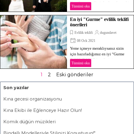
Komik ve esprili sözlerden oluşan bir
Tümünü oku
evlilik teklifi, her zaman daha etkili
ve akılda kalıcıdır. İşte sizin için
En iyi "Gurme" evlilik teklifi
hazırladığımız, sempatik
önerileri
görünmenize yardımcı olacak komik
evlilik teklifi sözleri.
Evlilik teklifi
dugundavet
08 Ock 2021
Yeme içmeye meraklıysanız sizin
için hazırladığımız en iyi “Gurme
Evlilik Teklifi” önerilerini
Tümünü oku
inceleyebilirsiniz. Ne demişler ;
“Aşkın yolu mideden geçer”
1
2
Eski gönderiler
Son yazılar
Kına gecesi organizasyonu
Kına Ekibi ile Eğlenceye Hazır Olun!
Komik düğün müzikleri
Bindallı Modelleriyle Stilinizi Konuşturun!"