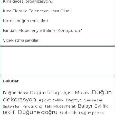
Kına gecesi organizasyonu
Kına Ekibi ile Eğlenceye Hazır Olun!
Komik düğün müzikleri
Bindallı Modelleriyle Stilinizi Konuşturun!"
Çiçek atma şarkıları
Bulutlar
Düğün
Müzik
Düğün fotoğrafçısı
Düğün dansı
dekorasyon
Aşk ve evlilik
Davetiye
Ses ve Işık
Balayı
Evlilik
Takı Mücevherat
Sistemleri
Kır düğünü
Düğüne doğru
teklifi
Gelinlik
Düğün pastası