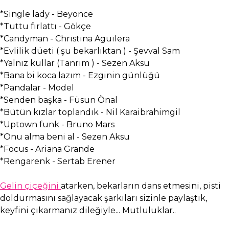
*Single lady - Beyonce
*Tuttu fırlattı - Gökçe
*Candyman - Christina Aguilera
*Evlilik düeti ( şu bekarlıktan ) - Şevval Sam
*Yalnız kullar (Tanrım ) - Sezen Aksu
*Bana bi koca lazım - Ezginin günlüğü
*Pandalar - Model
*Senden başka - Füsun Önal
*Bütün kızlar toplandık - Nil Karaibrahimgil
*Uptown funk - Bruno Mars
*Onu alma beni al - Sezen Aksu
*Focus - Ariana Grande
*Rengarenk - Sertab Erener
Gelin çiçeğini
atarken, bekarların dans etmesini, pisti
doldurmasını sağlayacak şarkıları sizinle paylaştık,
keyfini çıkarmanız dileğiyle... Mutluluklar..