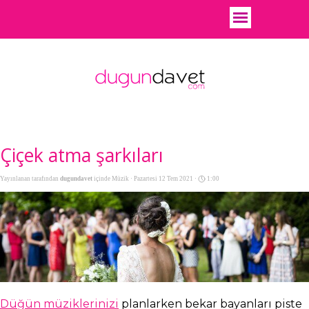
Çiçek atma şarkıları
Yayınlanan tarafından
dugundavet
içinde
Müzik
· Pazartesi 12 Tem 2021 ·
1:00
Düğün müziklerinizi
planlarken bekar bayanları piste