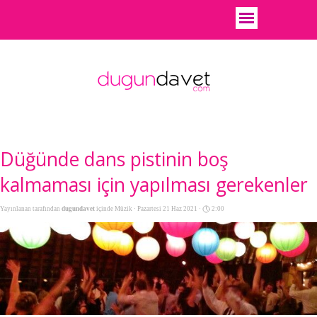
Düğünde dans pistinin boş
kalmaması için yapılması gerekenler
Yayınlanan tarafından
dugundavet
içinde
Müzik
· Pazartesi 21 Haz 2021 ·
2:00