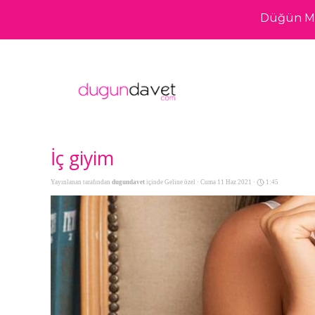
Düğün Me
İç giyim
Yayınlanan tarafından
dugundavet
içinde
Geline özel
· Cuma 11 Haz 2021 ·
1:45