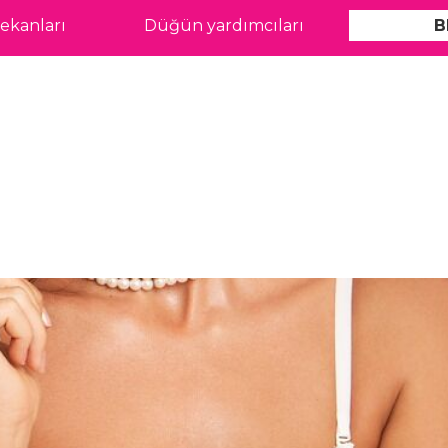
kanları
Düğün yardımcıları
B