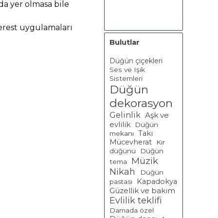
a yer olmasa bile
erest uygulamaları
Bulutlar
Düğün çiçekleri
Ses ve Işık
Sistemleri
Düğün
dekorasyon
Gelinlik
Aşk ve
evlilik
Düğün
Takı
mekanı
Mücevherat
Kır
düğünü
Düğün
Müzik
tema
Nikah
Düğün
Kapadokya
pastası
Güzellik ve bakım
Evlilik teklifi
Damada özel