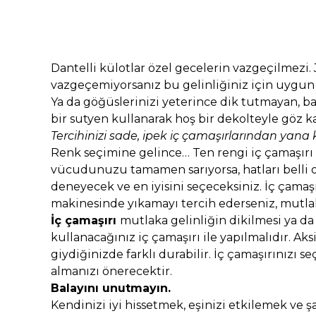
Dantelli külotlar özel gecelerin vazgeçilmezi. J
vazgeçemiyorsanız bu gelinliğiniz için uygun o
Ya da göğüslerinizi yeterince dik tutmayan, ba
bir sutyen kullanarak hoş bir dekolteyle göz ka
Tercihinizi sade, ipek iç çamaşırlarından yana
Renk seçimine gelince… Ten rengi iç çamaşırı b
vücudunuzu tamamen sarıyorsa, hatları belli olm
deneyecek ve en iyisini seçeceksiniz. İç çama
makinesinde yıkamayı tercih ederseniz, mutlak
İç çamaşırı
mutlaka gelinliğin dikilmesi ya da
kullanacağınız iç çamaşırı ile yapılmalıdır. Aks
giydiğinizde farklı durabilir. İç çamaşırınızı s
almanızı önerecektir.
Balayını unutmayın.
Kendinizi iyi hissetmek, eşinizi etkilemek ve ş