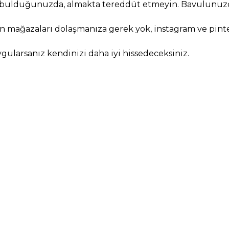
nı bulduğunuzda, almakta tereddüt etmeyin. Bavulunuzd
in mağazaları dolaşmanıza gerek yok, instagram ve pint
uygularsanız kendinizi daha iyi hissedeceksiniz.