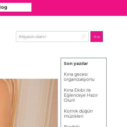
log
Ara
Son yazılar
Kına gecesi
organizasyonu
Kına Ekibi ile
Eğlenceye Hazır
Olun!
Komik düğün
müzikleri