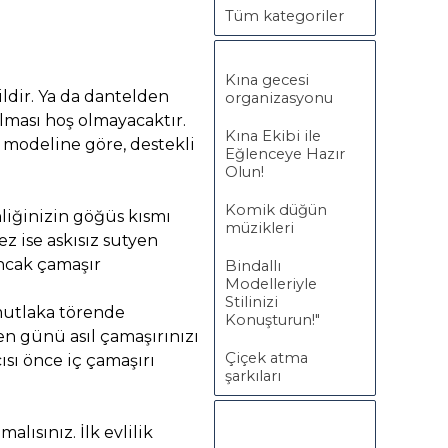
Tüm kategoriler
Kına gecesi
ildir. Ya da dantelden
organizasyonu
lması hoş olmayacaktır.
Kına Ekibi ile
n modeline göre, destekli
Eğlenceye Hazır
Olun!
Komik düğün
liğinizin göğüs kısmı
müzikleri
z ise askısız sutyen
ancak çamaşır
Bindallı
Modelleriyle
Stilinizi
 mutlaka törende
Konuşturun!"
ren günü asıl çamaşırınızı
Çiçek atma
ısı önce iç çamaşırı
şarkıları
malısınız. İlk evlilik