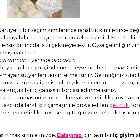
artiyerli bir seçim kimilerince rahattır, kimilerince değ
lmayabilir. Çamaşırınızın modelinin gelinlikten belli o
lensiz bir model sizi çekmeyecektir. Oysa gelinliğinizi
maştırabilirsiniz.
 kullanmanız yerinde olacaktır.
eyaz gelinliğin içinde neredeyse hiç belli olmaz. Gelin
ayan sutyenleri tercih etmelisiniz. Gelinliğiniz straple
şırınızı korumak için ise elde yıkamak en ideal çözüm, 
a küçük bir iç çamaşırı torbası edinmelisiniz.
 satın alınmasından önce alınmalı ve gelinlik provaları
i takdirde farklı bir çamaşır ile prova edilen
gelinlik
, tö
eçmeden gelinlik provasına gittiğinizde gelinlik tasarımc
aşırtmak sizin elinizde.
Balayınız
için ayrı bir
iç giyim
al