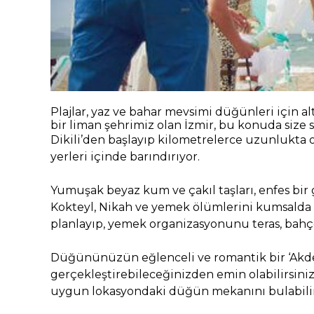
Plajlar, yaz ve bahar mevsimi düğünleri için a
bir liman şehrimiz olan İzmir, bu konuda size say
Dikili’den başlayıp kilometrelerce uzunlukta ol
yerleri içinde barındırıyor.
Yumuşak beyaz kum ve çakıl taşları, enfes bir 
Kokteyl, Nikah ve yemek ölümlerini kumsalda 
planlayıp, yemek organizasyonunu teras, bah
Düğününüzün eğlenceli ve romantik bir ‘Akden
gerçekleştirebileceğinizden emin olabilirsini
uygun lokasyondaki düğün mekanını bulabilir, ü