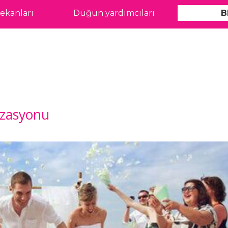
kanları
Düğün yardımcıları
B
izasyonu