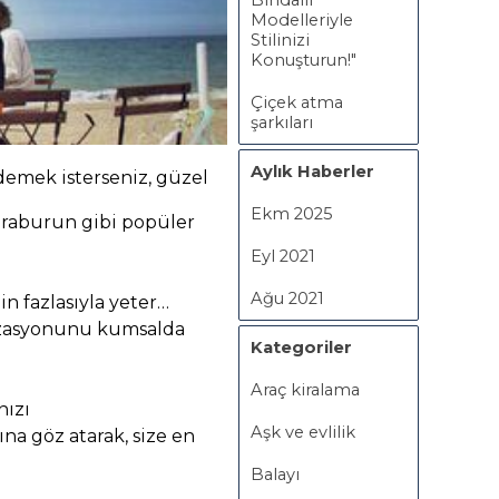
Bindallı
Modelleriyle
Stilinizi
Konuşturun!"
Çiçek atma
şarkıları
Aylık Haberler
 demek isterseniz, güzel
Ekm 2025
Karaburun gibi popüler
Eyl 2021
Ağu 2021
in fazlasıyla yeter…
nizasyonunu kumsalda
Kategoriler
Araç kiralama
nızı
Aşk ve evlilik
na göz atarak, size en
Balayı