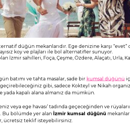
lternatif düğün mekanlarıdır. Ege denizine karşı “evet”
ısız koy ve plajları ile bol alternatifler sunuyor.
an İzmir sahilleri, Foça, Çeşme, Özdere, Alaçatı, Urla, 
gün batımı ve tahta masalar, sade bir
kumsal düğünü
iç
geçirebileceğiniz gibi, sadece Kokteyl ve Nikah orga
çe yada kapalı alana almanız da mümkün.
iz veya ege havası’ tadında geçeceğinden ve rüyaları
z. Bu bölümde yer alan
İzmir kumsal düğünü
mekanları
cretsiz teklif isteyebilirsiniz.