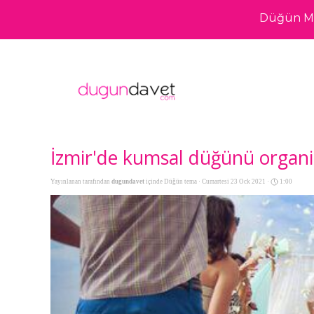
Düğün Me
İzmir'de kumsal düğünü organ
Yayınlanan tarafından
dugundavet
içinde
Düğün tema
· Cumartesi 23 Ock 2021 ·
1:00