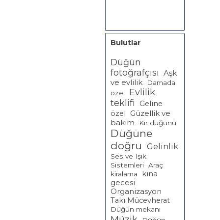
Bulutlar
Düğün
fotoğrafçısı
Aşk
ve evlilik
Damada
Evlilik
özel
teklifi
Geline
Güzellik ve
özel
bakım
Kır düğünü
Düğüne
doğru
Gelinlik
Ses ve Işık
Sistemleri
Araç
kına
kiralama
gecesi
Organizasyon
Takı Mücevherat
Düğün mekanı
Müzik