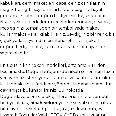
kabukları, gemi maketleri, çapa, deniz canlılarının
magnetleri gibi sayılarını arttırabileceğiniz hayal
gücünüze kalmış düğün hediyeleri düşünülebilir.
Nikah şekeri modellerini incelerken zorlanıyorsanız,
mesleğinizi temsil eden bir sembol yada maket
kullanmakta karar kılabilirsiniz. Sevdiğiniz bir renk, bir
çiçek yada hayvandan esinlenerek nikah şekerli
düğün hediyesi oluşturmakta sıradan olmayan bir
seçim olabilir.
En ucuz nikah şekeri modelleri, ortalama 5-TL den
başlamakta. Düğün bütçenizde nikah şekeri için fazla
yer ayırmak istemiyorsanız, ucuz ve kalitesiz ürünleri
kullanmaktansa, farklı bir yöntem ile daha anlamlı bir
davranışta bulunabilirsiniz. Bu noktada
Dugundavet.com olarak çiftlere önerimiz, alternatif
hediye olarak,
nikah şekeri
yerine sosyal sorumluluk
bilinciyle hareket edip, buraya ayırdıkları bütçeyi;
Lösemili Çocuklar Vakfı, TEGV, ÇYDD gibi sayılarını