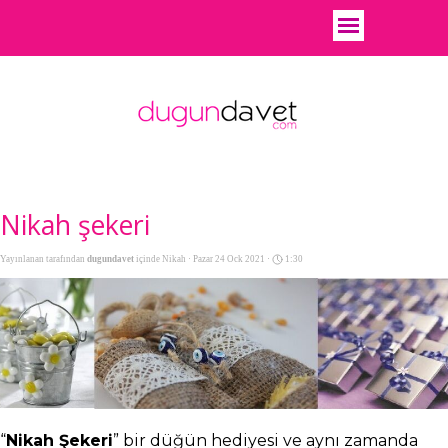
Nikah şekeri
Yayınlanan tarafından
dugundavet
içinde
Nikah
· Pazar 24 Ock 2021 ·
1:30
“
Nikah Şekeri
” bir düğün hediyesi ve aynı zamanda