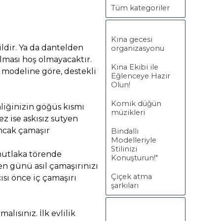
Tüm kategoriler
Kına gecesi
ildir. Ya da dantelden
organizasyonu
lması hoş olmayacaktır.
Kına Ekibi ile
n modeline göre, destekli
Eğlenceye Hazır
Olun!
Komik düğün
liğinizin göğüs kısmı
müzikleri
z ise askısız sutyen
ancak çamaşır
Bindallı
Modelleriyle
Stilinizi
 mutlaka törende
Konuşturun!"
ren günü asıl çamaşırınızı
Çiçek atma
ısı önce iç çamaşırı
şarkıları
malısınız. İlk evlilik