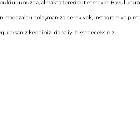
nı bulduğunuzda, almakta tereddüt etmeyin. Bavulunuzd
in mağazaları dolaşmanıza gerek yok, instagram ve pint
uygularsanız kendinizi daha iyi hissedeceksiniz.