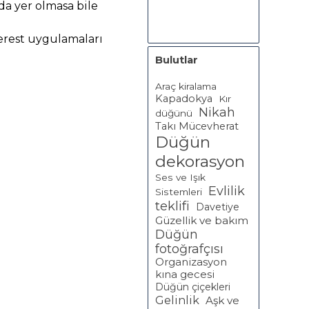
a yer olmasa bile
erest uygulamaları
Bulutlar
Araç kiralama
Kapadokya
Kır
Nikah
düğünü
Takı Mücevherat
Düğün
dekorasyon
Ses ve Işık
Evlilik
Sistemleri
teklifi
Davetiye
Güzellik ve bakım
Düğün
fotoğrafçısı
Organizasyon
kına gecesi
Düğün çiçekleri
Gelinlik
Aşk ve