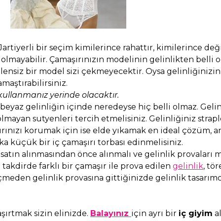
artiyerli bir seçim kimilerince rahattır, kimilerince değ
lmayabilir. Çamaşırınızın modelinin gelinlikten belli o
lensiz bir model sizi çekmeyecektir. Oysa gelinliğinizi
maştırabilirsiniz.
 kullanmanız yerinde olacaktır.
eyaz gelinliğin içinde neredeyse hiç belli olmaz. Gelin
ayan sutyenleri tercih etmelisiniz. Gelinliğiniz straple
şırınızı korumak için ise elde yıkamak en ideal çözüm, 
a küçük bir iç çamaşırı torbası edinmelisiniz.
 satın alınmasından önce alınmalı ve gelinlik provaları
i takdirde farklı bir çamaşır ile prova edilen
gelinlik
, tö
eçmeden gelinlik provasına gittiğinizde gelinlik tasarımc
aşırtmak sizin elinizde.
Balayınız
için ayrı bir
iç giyim
al