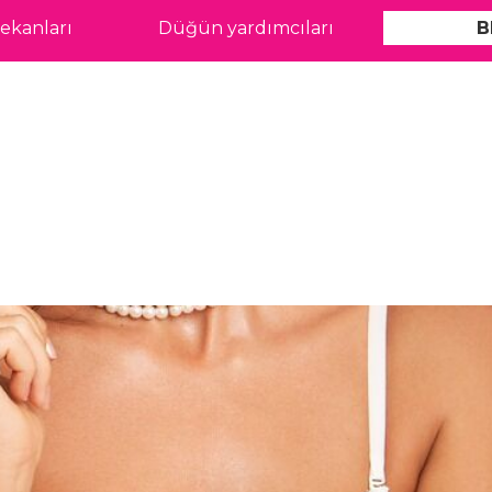
kanları
Düğün yardımcıları
B