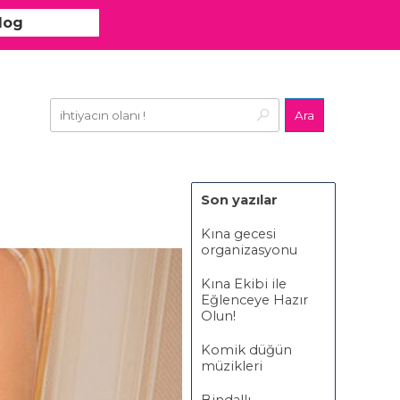
log
Ara
Son yazılar
Kına gecesi
organizasyonu
Kına Ekibi ile
Eğlenceye Hazır
Olun!
Komik düğün
müzikleri