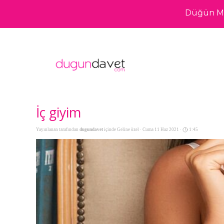
Düğün Me
İç giyim
Yayınlanan tarafından
dugundavet
içinde
Geline özel
· Cuma 11 Haz 2021 ·
1:45