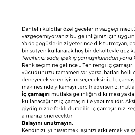
Dantelli külotlar özel gecelerin vazgeçilmezi. J
vazgeçemiyorsanız bu gelinliğiniz için uygun o
Ya da göğüslerinizi yeterince dik tutmayan, ba
bir sutyen kullanarak hoş bir dekolteyle göz ka
Tercihinizi sade, ipek iç çamaşırlarından yana
Renk seçimine gelince… Ten rengi iç çamaşırı b
vücudunuzu tamamen sarıyorsa, hatları belli olm
deneyecek ve en iyisini seçeceksiniz. İç çama
makinesinde yıkamayı tercih ederseniz, mutlak
İç çamaşırı
mutlaka gelinliğin dikilmesi ya da
kullanacağınız iç çamaşırı ile yapılmalıdır. Aks
giydiğinizde farklı durabilir. İç çamaşırınızı s
almanızı önerecektir.
Balayını unutmayın.
Kendinizi iyi hissetmek, eşinizi etkilemek ve ş